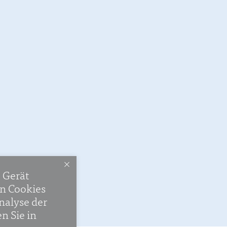
m Gerät
en Cookies
nalyse der
n Sie in