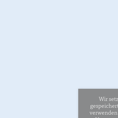
Wir set
gespeicher
verwenden w